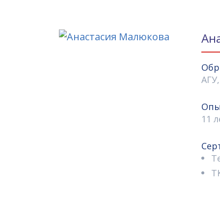
Ан
Обр
АГУ
Опы
11 л
Сер
T
T