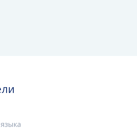
ели
 языка