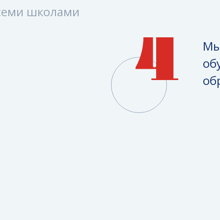
семи школами
Мы
об
об