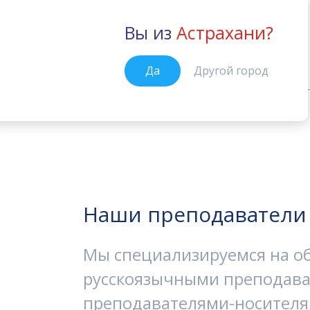
Вы из
Астрахани?
Астрахань
Да
Другой город
Преподаватели
Главная
Наши преподаватели
Мы специализируемся на о
русскоязычными преподава
преподавателями-носителя