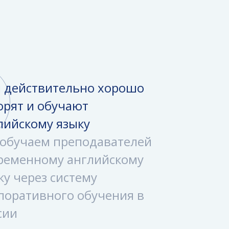
 действительно хорошо
орят и обучают
лийскому языку
обучаем преподавателей
ременному английскому
ку через систему
поративного обучения в
сии