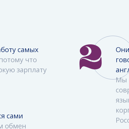
аботу самых
Они
потому что
гов
окую зарплату
анг
Мы 
сов
язы
кор
ся сами
Рос
м обмен