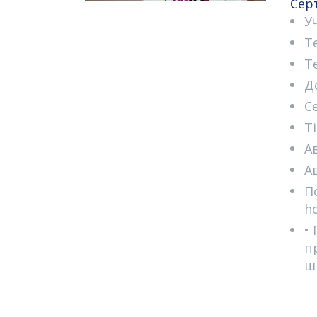
Сер
У
T
T
Д
C
T
А
А
П
h
•
п
ш