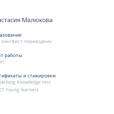
астасия Малюкова
азование:
, лингвист-переводчик
т работы:
ет
тификаты и стажировки:
eaching Knowledge test
KT Young learners