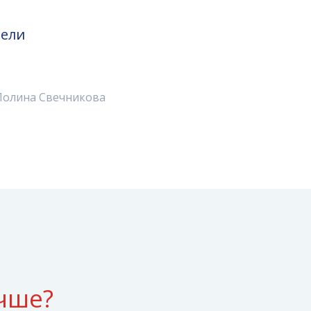
тели
 Полина Свечникова
чше?