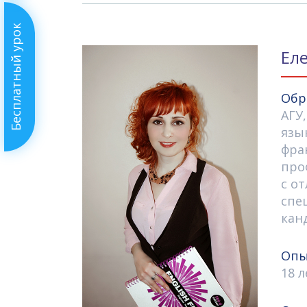
Бесплатный урок
Ел
Обр
АГУ
язы
фра
про
с о
спе
кан
Опы
18 