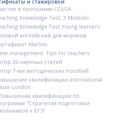
тификаты и стажировки:
частие в программе CCUSA
eaching Knowledge Тest, 3 Modules
eaching Knowledge Тest Young learners
еловой английский для моряков
ертификат Marlins
ime management. Tips for teachers
втор 26 научных статей
втор 7-ми методических пособий
овышение квалификации,International
ouse London
 Повышение квалификации по
рограмме "Стратегии подготовки
кольников к ЕГЭ"