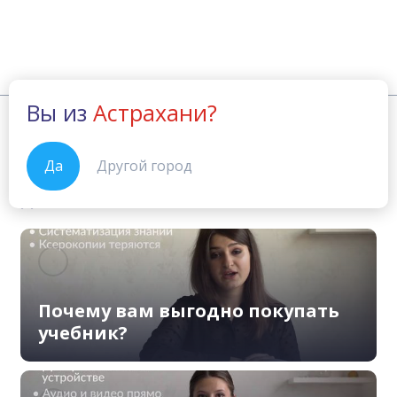
Вы из
Астрахани?
Учебные материалы
Speakout: Advanced
Главная
Самые современные учебники -
Да
Другой город
для вас!
Почему вам выгодно покупать
учебник?